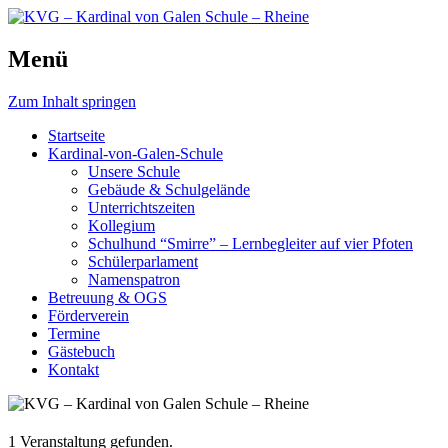
Schule, die bewegt.
Menü
KVG – Kardinal von Galen Schu
Zum Inhalt springen
Startseite
Kardinal-von-Galen-Schule
Unsere Schule
Gebäude & Schulgelände
Unterrichtszeiten
Kollegium
Schulhund “Smirre” – Lernbegleiter auf vier Pfoten
Schülerparlament
Namenspatron
Betreuung & OGS
Förderverein
Termine
Gästebuch
Kontakt
1 Veranstaltung gefunden.