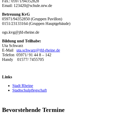
Fax.: 05971/94352828
Email: 123420@schule.nrw.de
Betreuung KvG
05971/94352850 (Gruppen Pavillon)
0151/23133164 (Gruppen Hauptgebäude)
ogs.kvg@jfd-rheine.de
Bildung und Teilhabe:
Uta Schwarz
E-Mail
uta.schwarz@jfd-rheine.de
Telefon 05971/ 91 44 8 – 142
Handy 01577/ 7455705
Links
Stadt Rheine
Stadtschulpflegschaft
Bevorstehende Termine