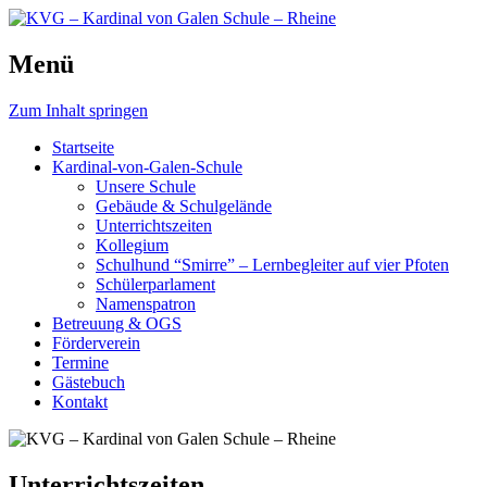
Schule, die bewegt.
Menü
KVG – Kardinal von Galen
Schule – Rheine
Zum Inhalt springen
Startseite
Kardinal-von-Galen-Schule
Unsere Schule
Gebäude & Schulgelände
Unterrichtszeiten
Kollegium
Schulhund “Smirre” – Lernbegleiter auf vier Pfoten
Schülerparlament
Namenspatron
Betreuung & OGS
Förderverein
Termine
Gästebuch
Kontakt
Unterrichtszeiten