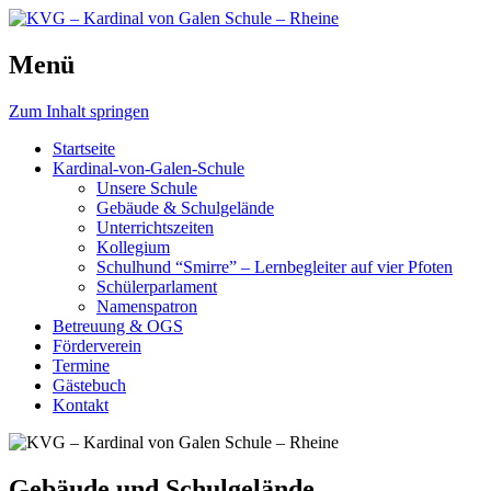
Schule, die bewegt.
Menü
KVG – Kardinal von Galen
Schule – Rheine
Zum Inhalt springen
Startseite
Kardinal-von-Galen-Schule
Unsere Schule
Gebäude & Schulgelände
Unterrichtszeiten
Kollegium
Schulhund “Smirre” – Lernbegleiter auf vier Pfoten
Schülerparlament
Namenspatron
Betreuung & OGS
Förderverein
Termine
Gästebuch
Kontakt
Gebäude und Schulgelände