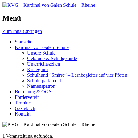
Schule, die bewegt.
Menü
KVG – Kardinal von Galen Schu
Zum Inhalt springen
Startseite
Kardinal-von-Galen-Schule
Unsere Schule
Gebäude & Schulgelände
Unterrichtszeiten
Kollegium
Schulhund “Smirre” – Lernbegleiter auf vier Pfoten
Schülerparlament
Namenspatron
Betreuung & OGS
Förderverein
Termine
Gästebuch
Kontakt
1 Veranstaltung gefunden.