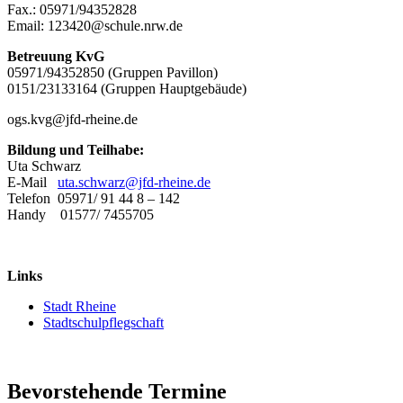
Fax.: 05971/94352828
Email: 123420@schule.nrw.de
Betreuung KvG
05971/94352850 (Gruppen Pavillon)
0151/23133164 (Gruppen Hauptgebäude)
ogs.kvg@jfd-rheine.de
Bildung und Teilhabe:
Uta Schwarz
E-Mail
uta.schwarz@jfd-rheine.de
Telefon 05971/ 91 44 8 – 142
Handy 01577/ 7455705
Links
Stadt Rheine
Stadtschulpflegschaft
Bevorstehende Termine