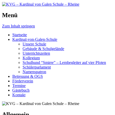
Schule, die bewegt.
Menü
KVG – Kardinal von Galen Schu
Zum Inhalt springen
Startseite
Kardinal-von-Galen-Schule
Unsere Schule
Gebäude & Schulgelände
Unterrichtszeiten
Kollegium
Schulhund “Smirre” – Lernbegleiter auf vier Pfoten
Schülerparlament
Namenspatron
Betreuung & OGS
Förderverein
Termine
Gästebuch
Kontakt
Allgemein