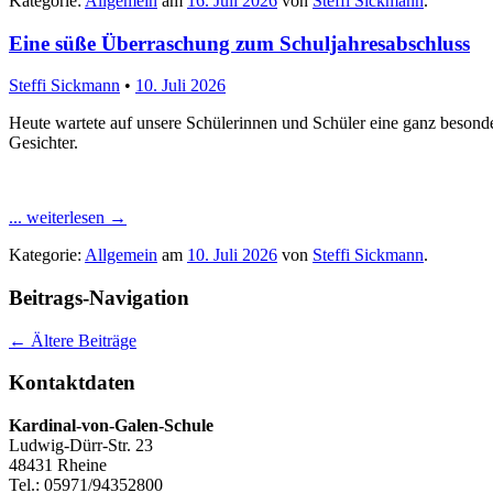
Kategorie:
Allgemein
am
16. Juli 2026
von
Steffi Sickmann
.
Eine süße Überraschung zum Schuljahresabschluss
Steffi Sickmann
•
10. Juli 2026
Heute wartete auf unsere Schülerinnen und Schüler eine ganz beson
Gesichter.
... weiterlesen
→
Kategorie:
Allgemein
am
10. Juli 2026
von
Steffi Sickmann
.
Beitrags-Navigation
←
Ältere Beiträge
Kontaktdaten
Kardinal-von-Galen-Schule
Ludwig-Dürr-Str. 23
48431 Rheine
Tel.: 05971/94352800