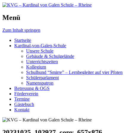
Schule, die bewegt.
Menü
KVG – Kardinal von Galen
Schule – Rheine
Zum Inhalt springen
Startseite
Kardinal-von-Galen-Schule
Unsere Schule
Gebäude & Schulgelände
Unterrichtszeiten
Kollegium
Schulhund “Smirre” – Lernbegleiter auf vier Pfoten
Schülerparlament
Namenspatron
Betreuung & OGS
Förderverein
Termine
Gästebuch
Kontakt
20231025_102927_copy_657x876