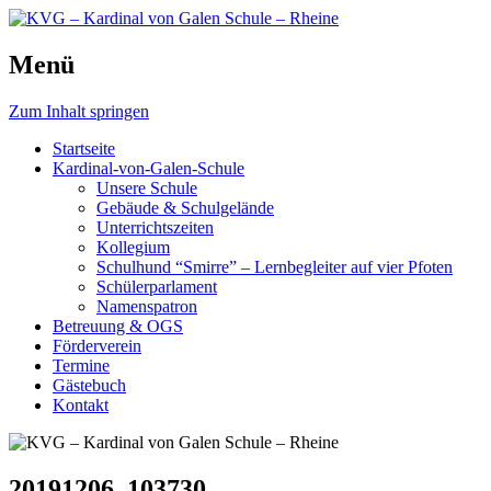
Schule, die bewegt.
Menü
KVG – Kardinal von Galen
Schule – Rheine
Zum Inhalt springen
Startseite
Kardinal-von-Galen-Schule
Unsere Schule
Gebäude & Schulgelände
Unterrichtszeiten
Kollegium
Schulhund “Smirre” – Lernbegleiter auf vier Pfoten
Schülerparlament
Namenspatron
Betreuung & OGS
Förderverein
Termine
Gästebuch
Kontakt
20191206_103730